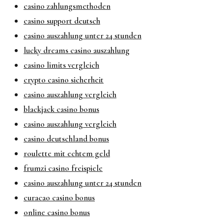
casino zahlungsmethoden
casino support deutsch
casino auszahlung unter 24 stunden
lucky dreams casino auszahlung
casino limits vergleich
crypto casino sicherheit
casino auszahlung vergleich
blackjack casino bonus
casino auszahlung vergleich
casino deutschland bonus
roulette mit echtem geld
frumzi casino freispiele
casino auszahlung unter 24 stunden
curacao casino bonus
online casino bonus