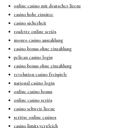
online casino mit deutscher lizenz
casino hohe einsätze
casino sicherheit
roulette online seriös
monro casino auszahlung
casino bonus ohne einzahlung
pelican casino login
casino bonus ohne einzahlung
revolution casino freispiele
national casino login
online casino bonus
online casino seriös
casino schweiz lizenz
seriöse online casinos
casino limits vergleich