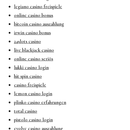
legiano casino freispiele
online casino bonus
bitcoin casino auszahlung
irwin casino bonus
24slots casino
live blackjack casino
online casino seriös
lukki casino login
hit spin casino
casino freispiele
lemon casino login
plinko casino erfahrungen
total casino
pistolo casino login
evolve casino auszahlung