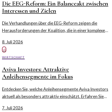
Die EEG-Reform: Ein Balanceakt zwischen
Interessen und Zielen
Die Verhandlungen über die EEG-Reform zeigen die
Herausforderungen der Koalition, die in einer komplexen
Energiekrise navigiert. Welche Interessen stehen auf dem
8. Juli 2026
Spiel?
16
WIRTSCHAFT
Aviva Investors: Attraktive
Anleihensegmente im Fokus
Entdecken Sie, welche Anleihensegmente Aviva Investors
aktuell als besonders attraktiv einschätzt. Erfahren Sie
mehr über Trends und Möglichkeiten.
7. Juli 2026