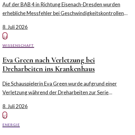
Auf der BAB 4 in Richtung Eisenach-Dresden wurden
erhebliche Messfehler bei Geschwindigkeitskontrollen
festgestellt. Dies könnte weitreichende Folgen für
8. Juli 2026
Autofahrer haben.
14
WISSENSCHAFT
Eva Green nach Verletzung bei
Dreharbeiten ins Krankenhaus
Die Schauspielerin Eva Green wurde aufgrund einer
Verletzung während der Dreharbeiten zur Serie
'Wednesday' ins Krankenhaus gebracht. Aktuelle
8. Juli 2026
Informationen deuten auf...
15
ENERGIE