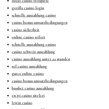
rizzio casino freispiele
gorilla casino login
schnelle auszahlung casino
casino bonus umsatzbedingungen
casino sicherheit
online casino sofort
schnelle auszahlung casino
casino schweiz auszahlung
casino auszahlung unter 24 stunden
sol casino auszahlung
gutes online casino
casino bonus umsatzbedingungen
bassbet casino auszahlung
en iyi casino siteleri
Irwin casino