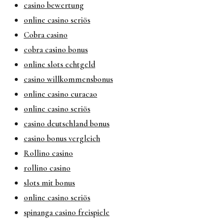
casino bewertung
online casino seriös
Cobra casino
cobra casino bonus
online slots echtgeld
casino willkommensbonus
online casino curacao
online casino seriös
casino deutschland bonus
casino bonus vergleich
Rollino casino
rollino casino
slots mit bonus
online casino seriös
spinanga casino freispiele