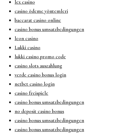
lex casino
casino ödeme yöntemleri
baccarat casino online
casino bonus umsatzbedingungen
leon casino
Lukki casino
lukki casino promo code
casino slots auszahlung
verde casino bonus login
netbet casino login
casino freispiele
casino bonus umsatzbedingungen
no deposit casino bonus
casino bonus umsatzbedingungen
casino bonus umsatzbedingungen