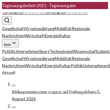
Tagesausgabe
Seit 2021
·
Tagesausgabe
a
utorenecke
|
gelsenkirchen
a
utorenecke
|
gelsenkirchen
Gesellschaft
Kryptowährung
Mobilität
Regionale
Nachrichten
Wirtschaft
Energie
Kultur
Mehr
Politik
Unternehmen
Sport
Technologie
Wissenschaft
Leben
Gesellschaft
Kryptowährung
Mobilität
Regionale
Nachrichten
Wirtschaft
Energie
Kultur
Politik
Unternehmen
Aktuell
01
5.
Bildungsministerium reagiert auf Prüfungsdebatte
August 2026
02