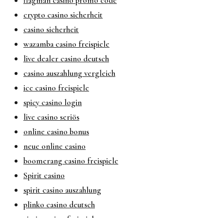
flagman casino promo code
crypto casino sicherheit
casino sicherheit
wazamba casino freispiele
live dealer casino deutsch
casino auszahlung vergleich
ice casino freispiele
spicy casino login
live casino seriös
online casino bonus
neue online casino
boomerang casino freispiele
Spirit casino
spirit casino auszahlung
plinko casino deutsch