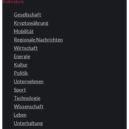
Rubriken
Gesellschaft
Kryptowährung
Mobilität
Regionale Nachrichten
Wirtschaft
Energie
Kultur
Politik
Unternehmen
Sport
Technologie
Wissenschaft
Leben
Unterhaltung