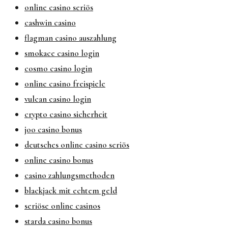
online casino seriös
cashwin casino
flagman casino auszahlung
smokace casino login
cosmo casino login
online casino freispiele
vulcan casino login
crypto casino sicherheit
joo casino bonus
deutsches online casino seriös
online casino bonus
casino zahlungsmethoden
blackjack mit echtem geld
seriöse online casinos
starda casino bonus