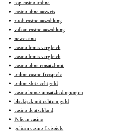
top casino online
casino ohne ausweis
rooli casino auszahlung
vulkan casino auszahlung
newcasino
casino limits vergleich
casino limits vergleich
casino ohne einsatzlimit
online casino freispiele
online slots echtgeld
casino bonus umsatzbedingungen
blackjack mit echtem geld
casino deutschland
Pelican casino
pelican casino freispiele