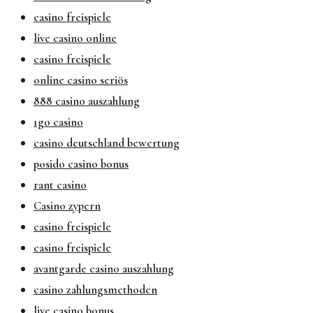
casino freispiele
live casino online
casino freispiele
online casino seriös
888 casino auszahlung
1go casino
casino deutschland bewertung
posido casino bonus
rant casino
Casino zypern
casino freispiele
casino freispiele
avantgarde casino auszahlung
casino zahlungsmethoden
live casino bonus