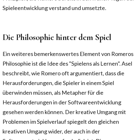
Spieleentwicklung verstand und umsetzte.
Die Philosophie hinter dem Spiel
Ein weiteres bemerkenswertes Element von Romeros
Philosophie ist die Idee des "Spielens als Lernen". Asel
beschreibt, wie Romero oft argumentiert, dass die
Herausforderungen, die Spieler in einem Spiel
überwinden müssen, als Metapher für die
Herausforderungen in der Softwareentwicklung
gesehen werden können. Der kreative Umgang mit
Problemen im Spielverlauf spiegelt den gleichen
kreativen Umgang wider, der auch in der