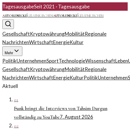
Tagesausgabe
Seit 2021
·
Tagesausgabe
a
utorenecke
|
gelsenkirchen
a
utorenecke
|
gelsenkirchen
Gesellschaft
Kryptowährung
Mobilität
Regionale
Nachrichten
Wirtschaft
Energie
Kultur
Mehr
Politik
Unternehmen
Sport
Technologie
Wissenschaft
Leben
Gesellschaft
Kryptowährung
Mobilität
Regionale
Nachrichten
Wirtschaft
Energie
Kultur
Politik
Unternehmen
Aktuell
01
Funk bringt die Interviews von Tahsim Durgun
7. August 2026
vollständig zu YouTube
02