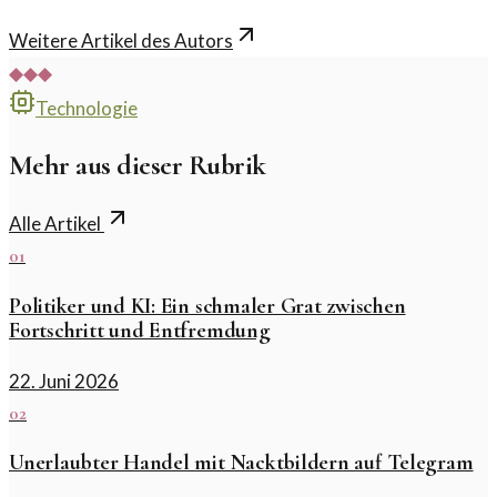
Weitere Artikel des Autors
◆◆◆
Technologie
Mehr aus dieser Rubrik
Alle Artikel
01
Politiker und KI: Ein schmaler Grat zwischen
Fortschritt und Entfremdung
22. Juni 2026
02
Unerlaubter Handel mit Nacktbildern auf Telegram