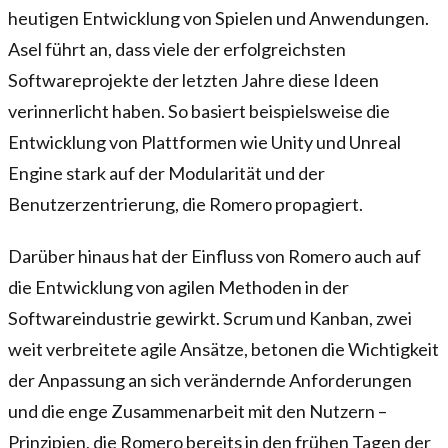
heutigen Entwicklung von Spielen und Anwendungen.
Asel führt an, dass viele der erfolgreichsten
Softwareprojekte der letzten Jahre diese Ideen
verinnerlicht haben. So basiert beispielsweise die
Entwicklung von Plattformen wie Unity und Unreal
Engine stark auf der Modularität und der
Benutzerzentrierung, die Romero propagiert.
Darüber hinaus hat der Einfluss von Romero auch auf
die Entwicklung von agilen Methoden in der
Softwareindustrie gewirkt. Scrum und Kanban, zwei
weit verbreitete agile Ansätze, betonen die Wichtigkeit
der Anpassung an sich verändernde Anforderungen
und die enge Zusammenarbeit mit den Nutzern –
Prinzipien, die Romero bereits in den frühen Tagen der