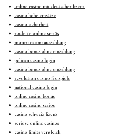
online casino mit deutscher lizenz
casino hohe einsätze
casino sicherheit
roulette online seriös
monro casino auszahlung
casino bonus ohne einzahlung
pelican casino login
casino bonus ohne einzahlung
revolution casino freispiele
national casino login
online casino bonus
online casino seriös
casino schweiz lizenz
seriöse online casinos
casino limits vergleich