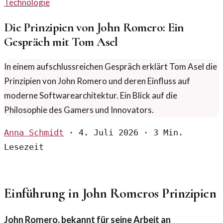
Technologie
Die Prinzipien von John Romero: Ein
Gespräch mit Tom Asel
In einem aufschlussreichen Gespräch erklärt Tom Asel die
Prinzipien von John Romero und deren Einfluss auf
moderne Softwarearchitektur. Ein Blick auf die
Philosophie des Gamers und Innovators.
Anna Schmidt
·
4. Juli 2026
·
3 Min.
Lesezeit
Einführung in John Romeros Prinzipien
John Romero, bekannt für seine Arbeit an