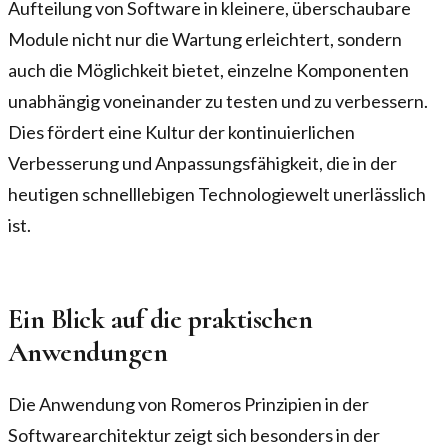
Aufteilung von Software in kleinere, überschaubare
Module nicht nur die Wartung erleichtert, sondern
auch die Möglichkeit bietet, einzelne Komponenten
unabhängig voneinander zu testen und zu verbessern.
Dies fördert eine Kultur der kontinuierlichen
Verbesserung und Anpassungsfähigkeit, die in der
heutigen schnelllebigen Technologiewelt unerlässlich
ist.
Ein Blick auf die praktischen
Anwendungen
Die Anwendung von Romeros Prinzipien in der
Softwarearchitektur zeigt sich besonders in der