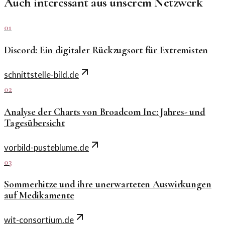
Auch interessant aus unserem Netzwerk
01
Discord: Ein digitaler Rückzugsort für Extremisten
schnittstelle-bild.de
02
Analyse der Charts von Broadcom Inc: Jahres- und
Tagesübersicht
vorbild-pusteblume.de
03
Sommerhitze und ihre unerwarteten Auswirkungen
auf Medikamente
wit-consortium.de