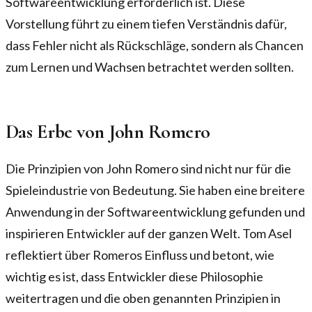
Softwareentwicklung erforderlich ist. Diese
Vorstellung führt zu einem tiefen Verständnis dafür,
dass Fehler nicht als Rückschläge, sondern als Chancen
zum Lernen und Wachsen betrachtet werden sollten.
Das Erbe von John Romero
Die Prinzipien von John Romero sind nicht nur für die
Spieleindustrie von Bedeutung. Sie haben eine breitere
Anwendung in der Softwareentwicklung gefunden und
inspirieren Entwickler auf der ganzen Welt. Tom Asel
reflektiert über Romeros Einfluss und betont, wie
wichtig es ist, dass Entwickler diese Philosophie
weitertragen und die oben genannten Prinzipien in