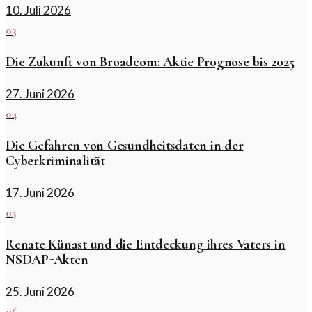
10. Juli 2026
03
Die Zukunft von Broadcom: Aktie Prognose bis 2025
27. Juni 2026
04
Die Gefahren von Gesundheitsdaten in der
Cyberkriminalität
17. Juni 2026
05
Renate Künast und die Entdeckung ihres Vaters in
NSDAP-Akten
25. Juni 2026
06