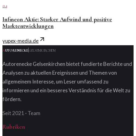
04
Infineon Aktie: Starker Aufwind und positive
Marktentwicklungen
yupex-media.de
a
utorenecke
|
gelsenkirchen
Autorenecke Gelsenkirchen bietet fundierte Berichte und
Analysen zu aktuellen Ereignissen und Themen von
allgemeinem Interesse, um Leser umfassend zu
informieren und ein besseres Verständnis für die Welt zu
fördern.
Seit 2021
·
Team
Rubriken