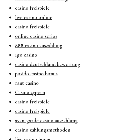
casino freispiele
live casino online
casino freispiele
online casino seriös
888 casino auszahlung
1go casino
casino deutschland bewertung
posido casino bonus
rant casino
Casino zypern
casino freispiele
casino freispiele
avantgarde casino auszahlung
casino zahlungsmethoden
live casino bonus