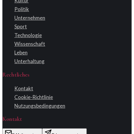
Kultur
Politik
Unternehmen
Sport
Technologie
Wissenschaft
Leben
Unterhaltung
Rechtliches
Kontakt
Cookie-Richtlinie
Nutzungsbedingungen
Kontakt