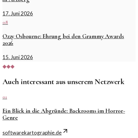
17. Juni 2026
08
Ozzy Osbourne: Ehrung bei den Grammy Awards
2026
15. Juni 2026
◆◆◆
Auch interessant aus unserem Netzwerk
01
Ein Blick in die Abgründe: Backrooms im Horror-
Genre
softwarekartographie.de