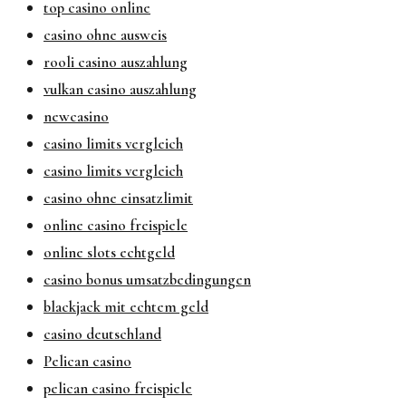
top casino online
casino ohne ausweis
rooli casino auszahlung
vulkan casino auszahlung
newcasino
casino limits vergleich
casino limits vergleich
casino ohne einsatzlimit
online casino freispiele
online slots echtgeld
casino bonus umsatzbedingungen
blackjack mit echtem geld
casino deutschland
Pelican casino
pelican casino freispiele