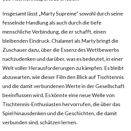
Insgesamt lässt „Marty Supreme“ sowohl durch seine
fesselnde Handlung als auch durch die tiefe
menschliche Verbindung, die er schafft, einen
bleibenden Eindruck. Chalamet als Marty bringt die
Zuschauer dazu, über die Essenz des Wettbewerbs
nachzudenken und darüber, was es bedeutet, in einer
Welt voller Herausforderungen zu kämpfen. Es bleibt
abzuwarten, wie dieser Film den Blick auf Tischtennis
und die damit verbundenen Werte in der Gesellschaft
beeinflussen wird. Es könnte eine neue Welle von
Tischtennis-Enthusiasten hervorrufen, die über das
Spiel hinausdenken und die Geschichten, die damit
verbunden sind, schätzen lernen.