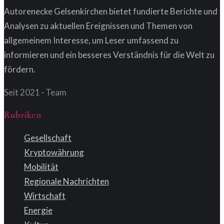
Autorenecke Gelsenkirchen bietet fundierte Berichte und
Analysen zu aktuellen Ereignissen und Themen von
allgemeinem Interesse, um Leser umfassend zu
informieren und ein besseres Verständnis für die Welt zu
fördern.
Seit 2021
·
Team
Rubriken
Gesellschaft
Kryptowährung
Mobilität
Regionale Nachrichten
Wirtschaft
Energie