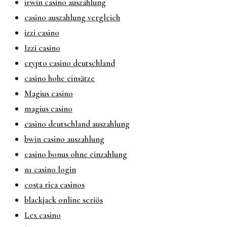
irwin casino auszahlung
casino auszahlung vergleich
izzi casino
Izzi casino
crypto casino deutschland
casino hohe einsätze
Magius casino
magius casino
casino deutschland auszahlung
bwin casino auszahlung
casino bonus ohne einzahlung
n1 casino login
costa rica casinos
blackjack online seriös
Lex casino