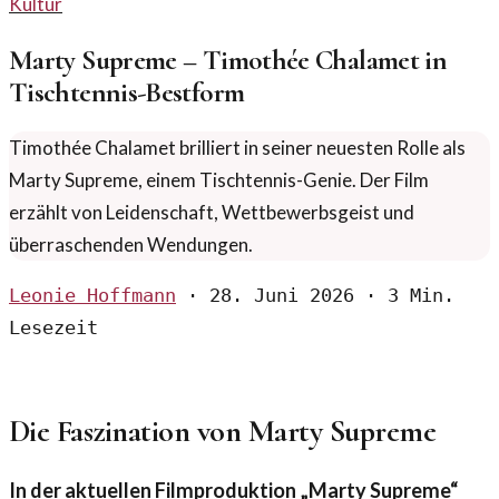
Kultur
Marty Supreme – Timothée Chalamet in
Tischtennis-Bestform
Timothée Chalamet brilliert in seiner neuesten Rolle als
Marty Supreme, einem Tischtennis-Genie. Der Film
erzählt von Leidenschaft, Wettbewerbsgeist und
überraschenden Wendungen.
Leonie Hoffmann
·
28. Juni 2026
·
3 Min.
Lesezeit
Die Faszination von Marty Supreme
In der aktuellen Filmproduktion „Marty Supreme“