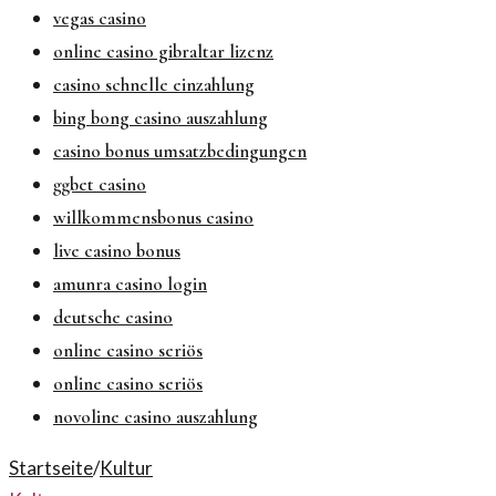
vegas casino
online casino gibraltar lizenz
casino schnelle einzahlung
bing bong casino auszahlung
casino bonus umsatzbedingungen
ggbet casino
willkommensbonus casino
live casino bonus
amunra casino login
deutsche casino
online casino seriös
online casino seriös
novoline casino auszahlung
Startseite
/
Kultur